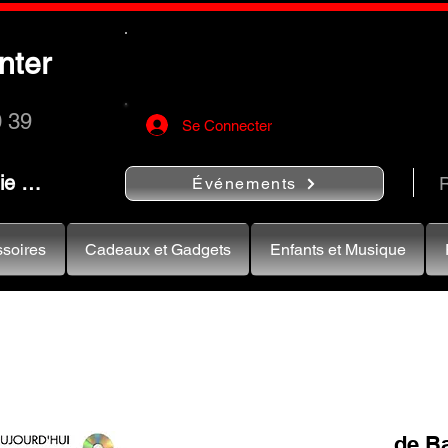
Utilisez le bouton
« Rechercher…
nter
rapidement vos instruments de musiqu
0 39
Se Connecter
nie …
R
Événements
soires
Cadeaux et Gadgets
Enfants et Musique
de B