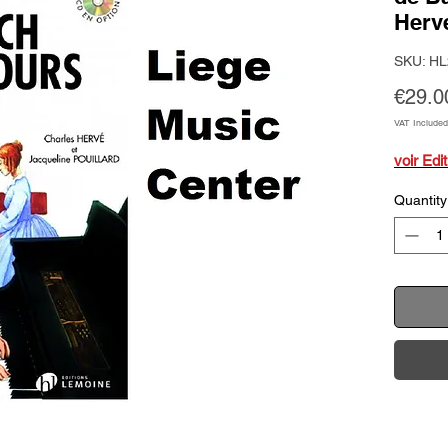
Hervé
SKU: H
€29.0
VAT Included
voir Edi
Quantity