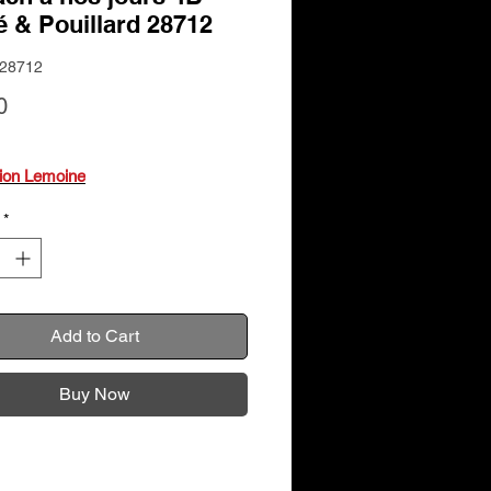
 & Pouillard 28712
L28712
Price
0
tion Lemoine
*
Add to Cart
Buy Now