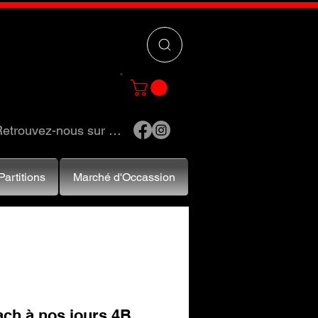
 »
pour trouver
e et accessoires.
etrouvez-nous sur …
Partitions
Marché d'Occassion
ach à nos jours 4B