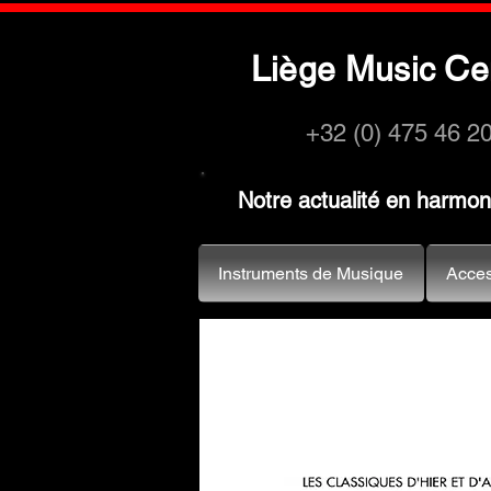
L
M
C
iège
usic
e
+32 (0) 475 46 2
Notre actualité en harmo
Instruments de Musique
Acces