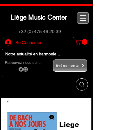
L
M
C
iège
usic
enter
+32 (0) 475 46 20 39
Se Connecter
Notre actualité en harmonie …
Retrouvez-nous sur …
Événements
Utilisez le bouton
« Rechercher… »
pour
trouver rapidement vos instruments de
musique et accessoires.