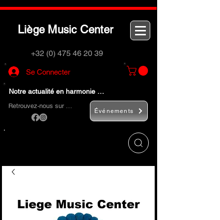
L
M
C
iège
usic
enter
+32 (0) 475 46 20 39
Se Connecter
Notre actualité en harmonie …
Retrouvez-nous sur …
Événements
Utilisez le bouton
« Rechercher… »
pour
trouver rapidement vos instruments de
musique et accessoires.