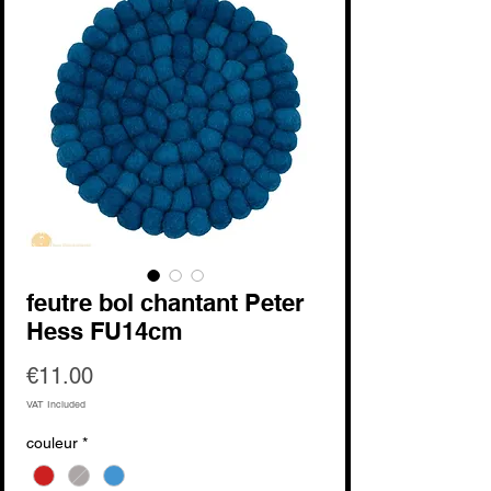
feutre bol chantant Peter
Hess FU14cm
Price
€11.00
VAT Included
couleur
*