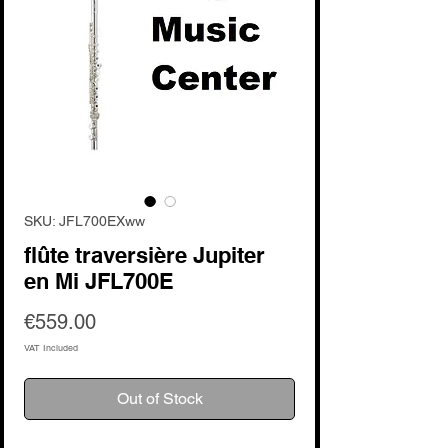
SKU: JFL700EXww
flûte traversière Jupiter
en Mi JFL700E
Price
€559.00
VAT Included
Out of Stock