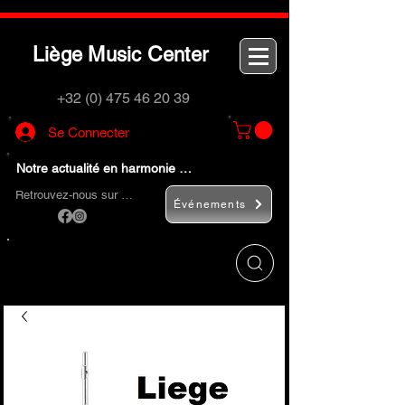
L
M
C
iège
usic
enter
+32 (0) 475 46 20 39
Se Connecter
Notre actualité en harmonie …
Retrouvez-nous sur …
Événements
Utilisez le bouton
« Rechercher… »
pour
trouver rapidement vos instruments de
musique et accessoires.