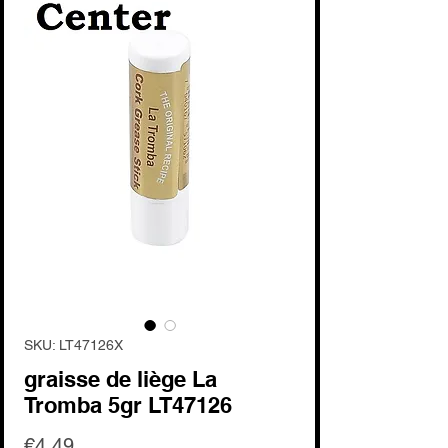
SKU: LT47126X
graisse de liège La
Tromba 5gr LT47126
Price
€4.49