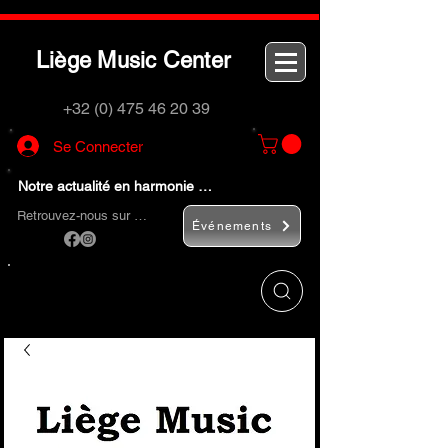
L
M
C
iège
usic
enter
+32 (0) 475 46 20 39
Se Connecter
Notre actualité en harmonie …
Retrouvez-nous sur …
Événements
Utilisez le bouton
« Rechercher… »
pour
trouver rapidement vos instruments de
musique et accessoires.