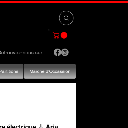
 »
pour trouver
e et accessoires.
etrouvez-nous sur …
Partitions
Marché d'Occassion
re électrique 🎸 Aria