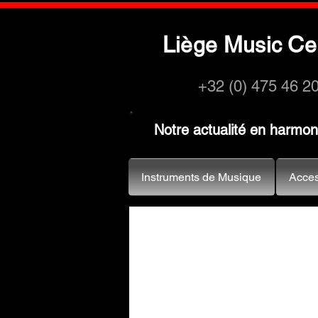
L
M
C
iège
usic
e
+32 (0) 475 46 2
Notre actualité en harmo
Instruments de Musique
Acces