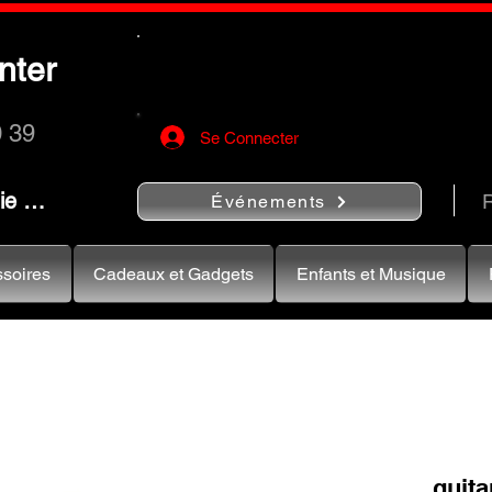
Utilisez le bouton
« Rechercher…
nter
rapidement vos instruments de musiqu
0 39
Se Connecter
nie …
R
Événements
soires
Cadeaux et Gadgets
Enfants et Musique
guita