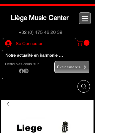
L
M
C
iège
usic
enter
+32 (0) 475 46 20 39
Se Connecter
Notre actualité en harmonie …
Retrouvez-nous sur …
Événements
Utilisez le bouton
« Rechercher… »
pour
trouver rapidement vos instruments de
musique et accessoires.