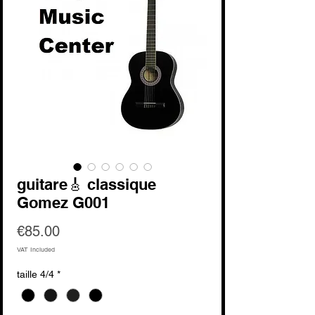
guitare🎸 classique
Gomez G001
Price
€85.00
VAT Included
taille 4/4
*