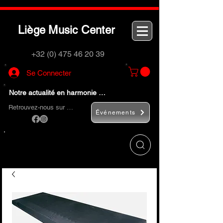
L
M
C
iège
usic
enter
+32 (0) 475 46 20 39
Se Connecter
Notre actualité en harmonie …
Retrouvez-nous sur …
Événements
Utilisez le bouton
« Rechercher… »
pour
trouver rapidement vos instruments de
musique et accessoires.