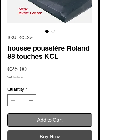
SKU: KCLXw
housse poussière Roland
88 touches KCL
Price
€28.00
VAT Included
Quantity
*
Add to Cart
Buy Now