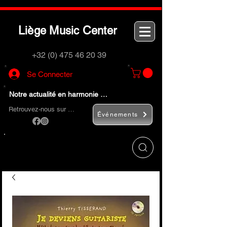
L
M
C
iège
usic
enter
+32 (0) 475 46 20 39
Se Connecter
Notre actualité en harmonie …
Retrouvez-nous sur …
Événements
Utilisez le bouton
« Rechercher… »
pour
trouver rapidement vos instruments de
musique et accessoires.