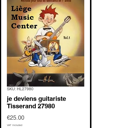
SKU: HL27980
je deviens guitariste
Tisserand 27980
Price
€25.00
VAT Included