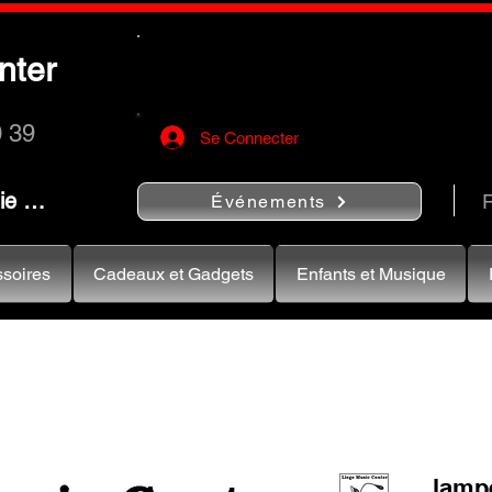
Utilisez le bouton
« Rechercher…
nter
rapidement vos instruments de musiqu
0 39
Se Connecter
nie …
R
Événements
soires
Cadeaux et Gadgets
Enfants et Musique
lamp