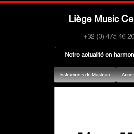
L
M
C
iège
usic
e
+32 (0) 475 46 2
Notre actualité en harmo
Instruments de Musique
Acces