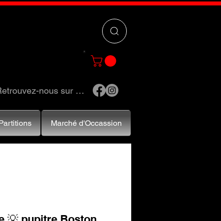
 »
pour trouver
e et accessoires.
etrouvez-nous sur …
Partitions
Marché d'Occassion
e 💡 pupitre Boston