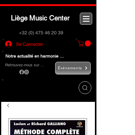
L
M
C
iège
usic
enter
+32 (0) 475 46 20 39
Se Connecter
Notre actualité en harmonie …
Retrouvez-nous sur …
Événements
Utilisez le bouton
« Rechercher… »
pour
trouver rapidement vos instruments de
musique et accessoires.