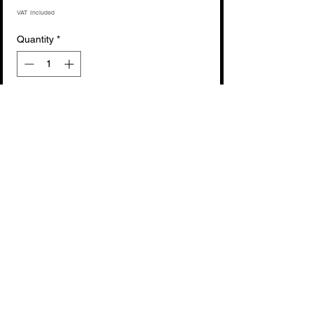
VAT Included
Quantity
*
Add to Cart
Buy Now
No Reviews Yet
Share your thoughts. Be the first to leave
a review.
Leave a Review