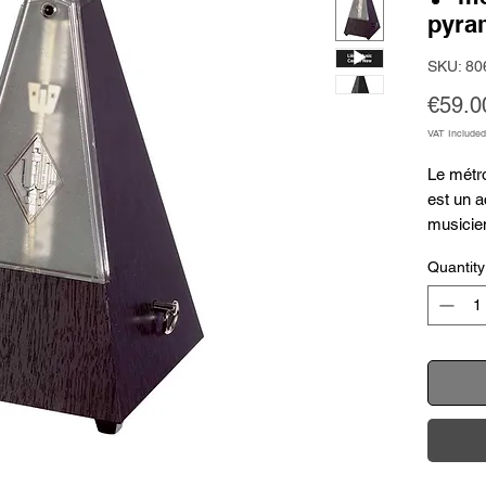
pyra
SKU: 80
€59.0
VAT Included
Le métr
est un a
musicien
Allemag
Quantity
pour sa h
construc
durée de
tous le
idéal po
mainteni
de leurs
perform
et sa fi