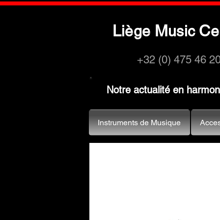
L
M
C
iège
usic
e
+32 (0) 475 46 2
Notre actualité en harmo
Instruments de Musique
Acces