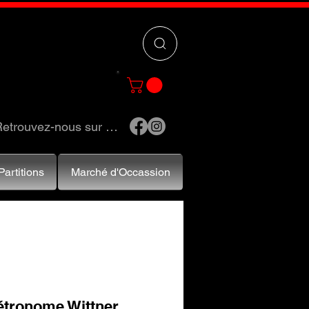
 »
pour trouver
e et accessoires.
etrouvez-nous sur …
Partitions
Marché d'Occassion
étronome Wittner