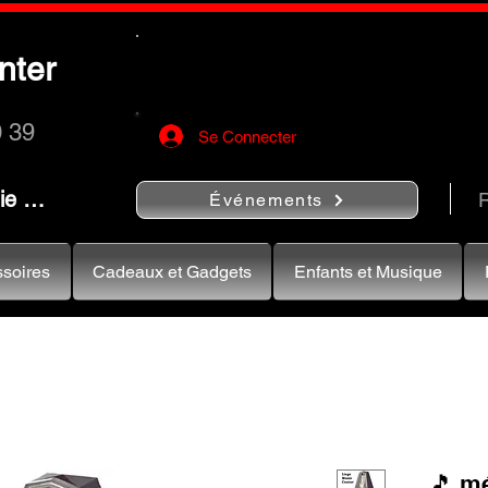
Utilisez le bouton
« Rechercher…
nter
rapidement vos instruments de musiqu
0 39
Se Connecter
nie …
R
Événements
soires
Cadeaux et Gadgets
Enfants et Musique
🎵 m