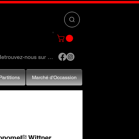
 »
pour trouver
e et accessoires.
etrouvez-nous sur …
Partitions
Marché d'Occassion
onome🎼 Wittner