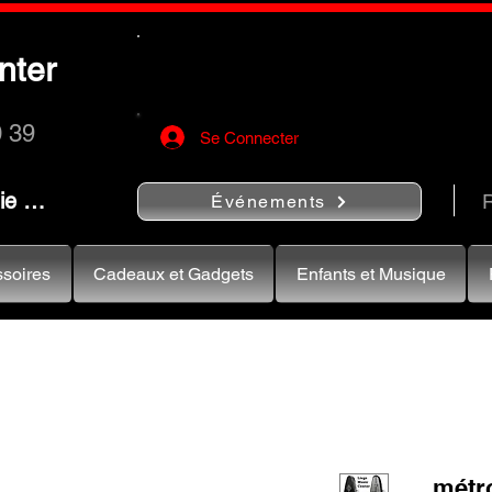
Utilisez le bouton
« Rechercher…
nter
rapidement vos instruments de musiqu
0 39
Se Connecter
nie …
R
Événements
soires
Cadeaux et Gadgets
Enfants et Musique
métr