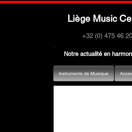
L
M
C
iège
usic
e
+32 (0) 475 46 2
Notre actualité en harmo
Instruments de Musique
Acces