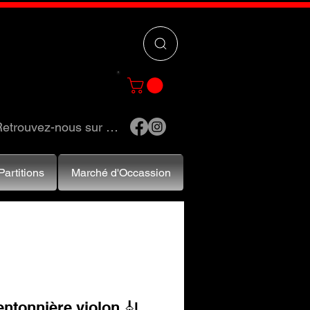
 »
pour trouver
e et accessoires.
etrouvez-nous sur …
Partitions
Marché d'Occassion
ntonnière violon 🎻