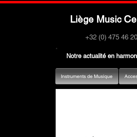
L
M
C
iège
usic
e
+32 (0) 475 46 2
Notre actualité en harmo
Instruments de Musique
Acces