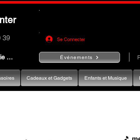
Utilisez le bouton
« Rechercher…
nter
rapidement vos instruments de musiqu
0 39
Se Connecter
nie …
R
Événements
soires
Cadeaux et Gadgets
Enfants et Musique
🎵 me