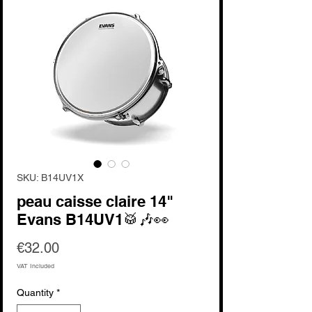
SKU: B14UV1X
peau caisse claire 14"
Evans B14UV1🥁🎶👀
Price
€32.00
VAT Included
Quantity
*