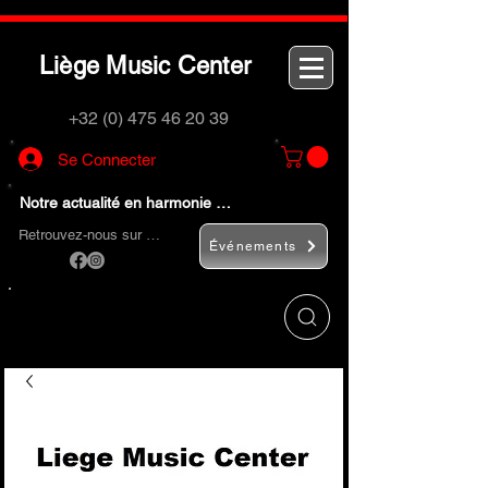
L
M
C
iège
usic
enter
+32 (0) 475 46 20 39
Se Connecter
Notre actualité en harmonie …
Retrouvez-nous sur …
Événements
Utilisez le bouton
« Rechercher… »
pour
trouver rapidement vos instruments de
musique et accessoires.