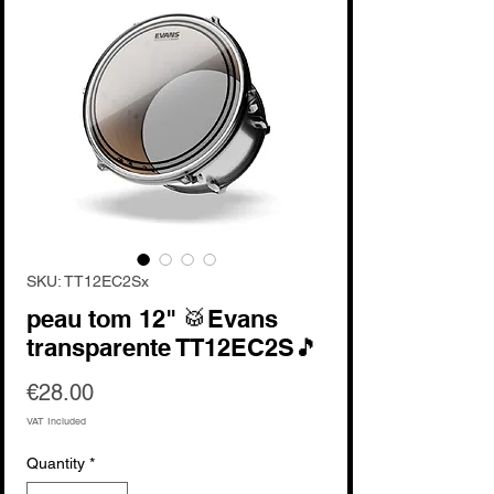
SKU: TT12EC2Sx
peau tom 12" 🥁Evans
transparente TT12EC2S🎵
Price
€28.00
VAT Included
Quantity
*