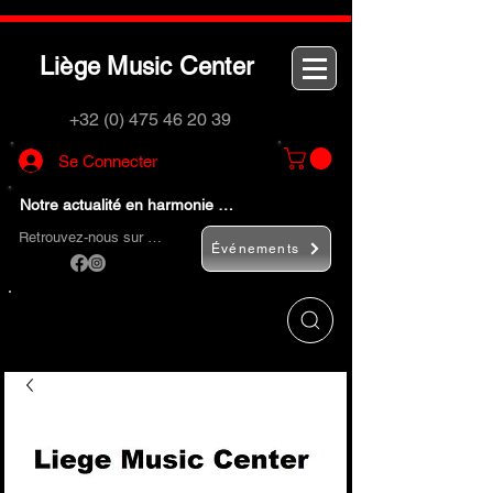
L
M
C
iège
usic
enter
+32 (0) 475 46 20 39
Se Connecter
Notre actualité en harmonie …
Retrouvez-nous sur …
Événements
Utilisez le bouton
« Rechercher… »
pour
trouver rapidement vos instruments de
musique et accessoires.