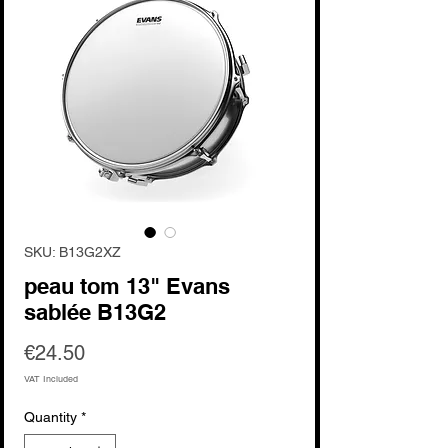
SKU: B13G2XZ
peau tom 13" Evans
sablée B13G2
Price
€24.50
VAT Included
Quantity
*