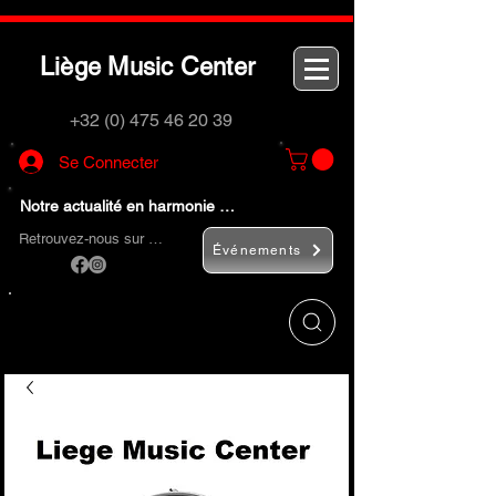
L
M
C
iège
usic
enter
+32 (0) 475 46 20 39
Se Connecter
Notre actualité en harmonie …
Retrouvez-nous sur …
Événements
Utilisez le bouton
« Rechercher… »
pour
trouver rapidement vos instruments de
musique et accessoires.