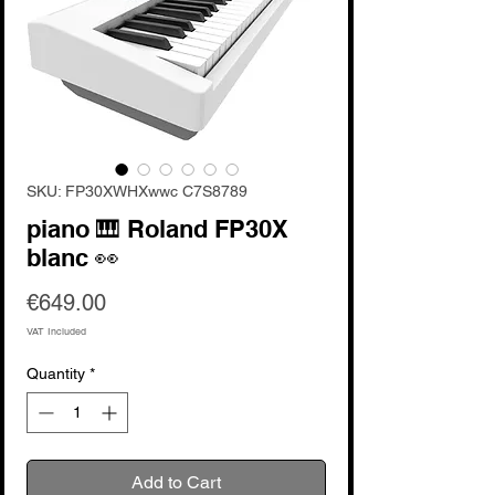
SKU: FP30XWHXwwc C7S8789
piano 🎹 Roland FP30X
blanc 👀
Price
€649.00
VAT Included
Quantity
*
Add to Cart