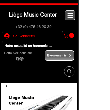
L
M
C
iège
usic
enter
+32 (0) 475 46 20 39
Se Connecter
Notre actualité en harmonie …
Retrouvez-nous sur …
Événements
Utilisez le bouton
« Rechercher… »
pour
trouver rapidement vos instruments de
musique et accessoires.