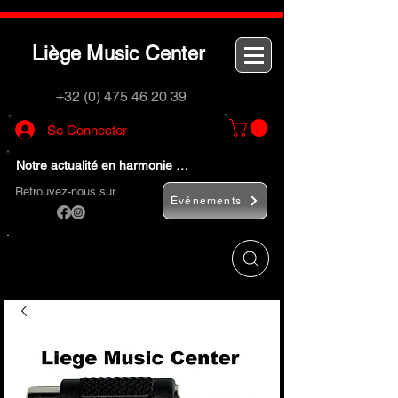
L
M
C
iège
usic
enter
+32 (0) 475 46 20 39
Se Connecter
Notre actualité en harmonie …
Retrouvez-nous sur …
Événements
Utilisez le bouton
« Rechercher… »
pour
trouver rapidement vos instruments de
musique et accessoires.