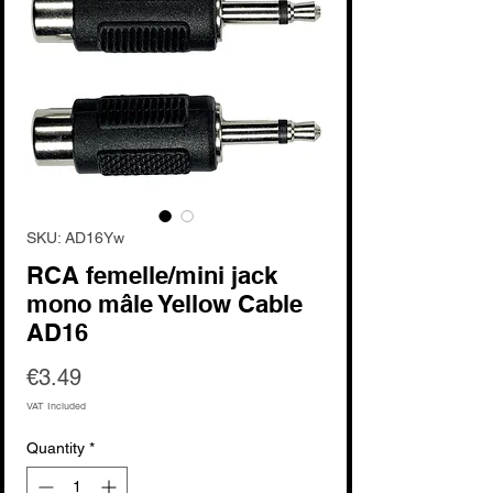
SKU: AD16Yw
RCA femelle/mini jack
mono mâle Yellow Cable
AD16
Price
€3.49
VAT Included
Quantity
*