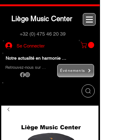
L
M
C
iège
usic
enter
+32 (0) 475 46 20 39
Se Connecter
Notre actualité en harmonie …
Retrouvez-nous sur …
Événements
Utilisez le bouton
« Rechercher… »
pour
trouver rapidement vos instruments de
musique et accessoires.