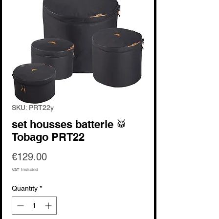
SKU: PRT22y
set housses batterie 🥁
Tobago PRT22
Price
€129.00
VAT Included
Quantity
*