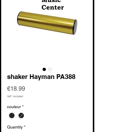
shaker Hayman PA388
Price
€18.99
VAT Included
couleur
*
Quantity
*