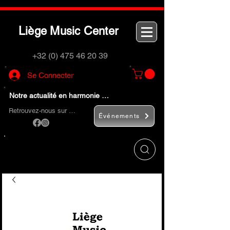
L
M
C
iège
usic
enter
+32 (0) 475 46 20 39
Se Connecter
Notre actualité en harmonie …
Retrouvez-nous sur …
Événements
Utilisez le bouton
« Rechercher… »
pour
trouver rapidement vos instruments de
musique et accessoires.