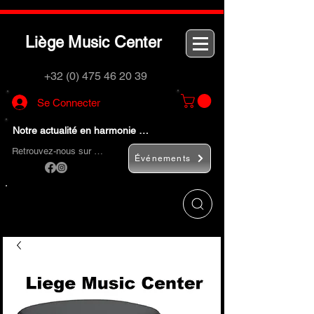
L
M
C
iège
usic
enter
+32 (0) 475 46 20 39
Se Connecter
Notre actualité en harmonie …
Retrouvez-nous sur …
Événements
Utilisez le bouton
« Rechercher… »
pour
trouver rapidement vos instruments de
musique et accessoires.