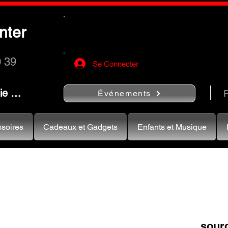
Utilisez le bouton
« Rechercher…
nter
rapidement vos instruments de musiqu
0 39
Se Connecter
nie …
R
Événements
soires
Cadeaux et Gadgets
Enfants et Musique
sourd