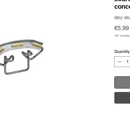
conc
SKU: M
€5.99
VAT Included
Quantity