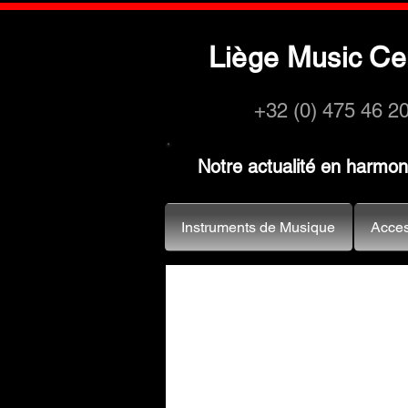
L
M
C
iège
usic
e
+32 (0) 475 46 2
Notre actualité en harmo
Instruments de Musique
Acces