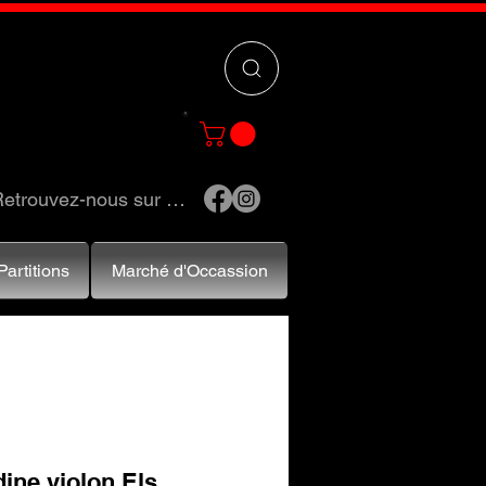
 »
pour trouver
e et accessoires.
etrouvez-nous sur …
Partitions
Marché d'Occassion
ine violon Els