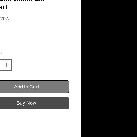
ert
V70W
Price
*
Add to Cart
Buy Now