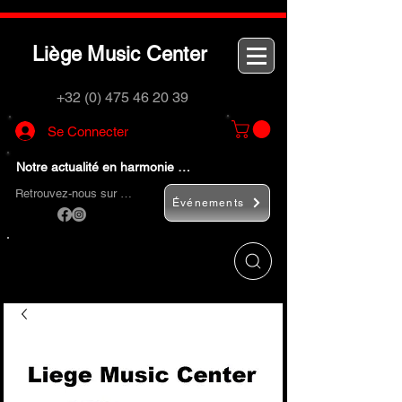
L
M
C
iège
usic
enter
+32 (0) 475 46 20 39
Se Connecter
Notre actualité en harmonie …
Retrouvez-nous sur …
Événements
Utilisez le bouton
« Rechercher… »
pour
trouver rapidement vos instruments de
musique et accessoires.