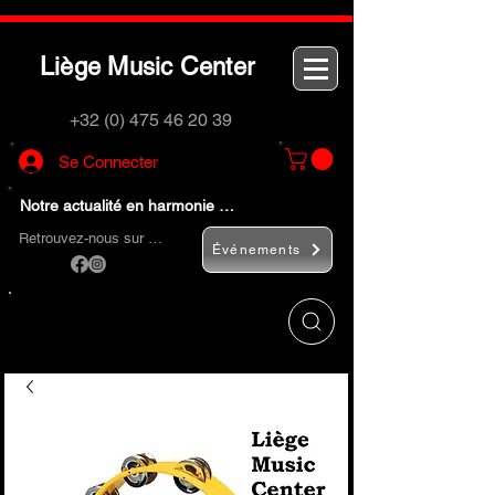
L
M
C
iège
usic
enter
+32 (0) 475 46 20 39
Se Connecter
Notre actualité en harmonie …
Retrouvez-nous sur …
Événements
Utilisez le bouton
« Rechercher… »
pour
trouver rapidement vos instruments de
musique et accessoires.