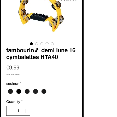
tambourin🎵 demi lune 16
cymbalettes HTA40
Price
€9.99
VAT Included
couleur
*
Quantity
*