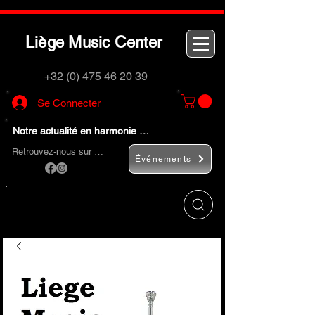
L
M
C
iège
usic
enter
+32 (0) 475 46 20 39
Se Connecter
Notre actualité en harmonie …
Retrouvez-nous sur …
Événements
Utilisez le bouton
« Rechercher… »
pour
trouver rapidement vos instruments de
musique et accessoires.