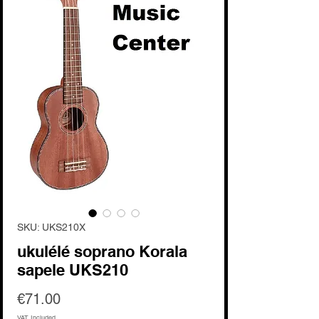
SKU: UKS210X
ukulélé soprano Korala
sapele UKS210
Price
€71.00
VAT Included