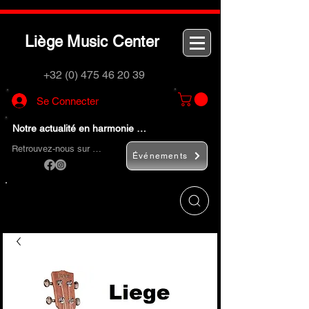
L
M
C
iège
usic
enter
+32 (0) 475 46 20 39
Se Connecter
Notre actualité en harmonie …
Retrouvez-nous sur …
Événements
Utilisez le bouton
« Rechercher… »
pour
trouver rapidement vos instruments de
musique et accessoires.