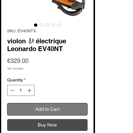
SKU: EV40NTX
violon 🎻 électrique
Leonardo EV40NT
Price
€329.00
VAT Included
Quantity
*
Add to Cart
Buy Now