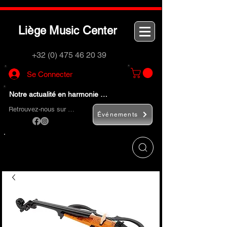
L
M
C
iège
usic
enter
+32 (0) 475 46 20 39
Se Connecter
Notre actualité en harmonie …
Retrouvez-nous sur …
Événements
Utilisez le bouton
« Rechercher… »
pour
trouver rapidement vos instruments de
musique et accessoires.