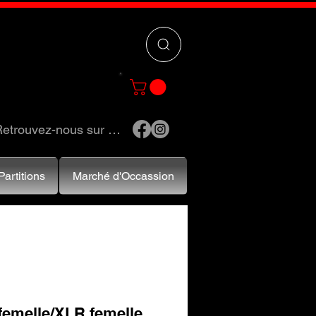
 »
pour trouver
e et accessoires.
etrouvez-nous sur …
Partitions
Marché d'Occassion
femelle/XLR femelle