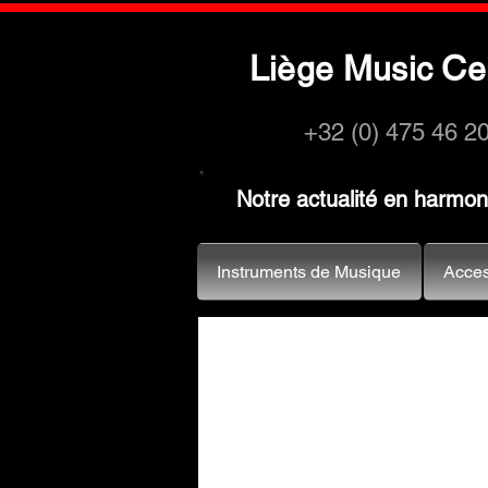
L
M
C
iège
usic
e
+32 (0) 475 46 2
Notre actualité en harmo
Instruments de Musique
Acces