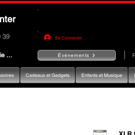
Utilisez le bouton
« Rechercher…
nter
rapidement vos instruments de musiqu
0 39
Se Connecter
nie …
R
Événements
soires
Cadeaux et Gadgets
Enfants et Musique
XLR 